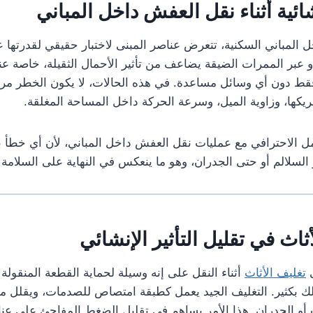
ائية أثناء نقل العفش داخل المباني
 المباني السكنية، تتعرض عناصر المبنى لاختبار حقيقي لقدرتها 
 عبر الممرات الضيقة يضاعف من تأثير الأحمال الثقيلة، خاصة عندم
قط دون أي وسائل مساعدة. في هذه الحالات، لا يكون الخطر مرتب
يكها، وزاوية الميل، وسرعة الحركة داخل المساحة المغلقة.
امل الاحترافي مع عمليات نقل العفش داخل المباني، لأن أي خطأ 
لسلالم أو حتى الجدران، وهو ما ينعكس في النهاية على السلامة ا
ثاث في تقليل التأثير الإنشائي
ى
تغليف الأثاث
أثناء النقل على إنه وسيلة لحماية القطعة المنقول
ذلك بكثير. التغليف الجيد يعمل كطبقة امتصاص للصدمات، ويقلل من
ت أو الجدران. هذا الأمر يساهم في تقليل الضغط المفاجئ على عن