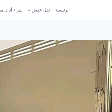
الرئيسية
نقل عفش
شراء أثاث م