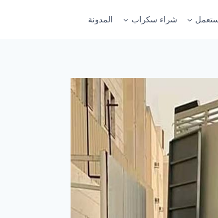
ستعمل
شراء سكراب
المدونة