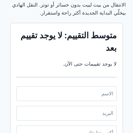
الانتقال من بيت لبيت بدون خسائر أو توتر. النقل الهادي
عفش
بالرياض
بيخلّي البداية الجديدة أكثر راحة واستقرار.
شركة نقل
عفش
بالطائفشركة
متوسط التقييم: لا يوجد تقييم
نقل عفش
بالقطيفشركة
بعد
نقل عفش
بالمدينة
المنورةشركة
لا يوجد تقييمات حتى الآن.
نقل عفش
بجدةشركة
نقل عفش
بمكة
إظهار
المزيد
إخفاء
الوسوم