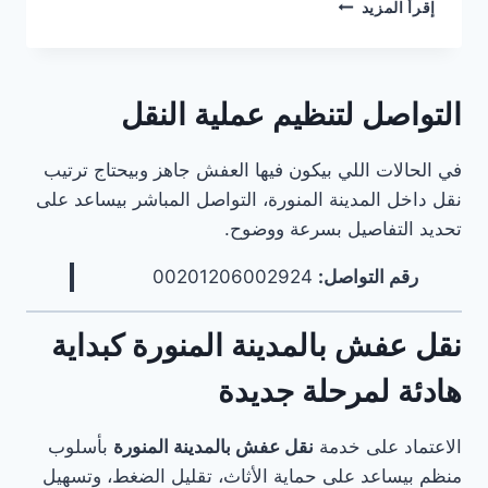
خدمات
إقرأ المزيد
نقل
العفش
في
السعودية
التواصل لتنظيم عملية النقل
–
دليل
مرجعي
في الحالات اللي بيكون فيها العفش جاهز وبيحتاج ترتيب
شاملشركة
نقل داخل المدينة المنورة، التواصل المباشر بيساعد على
نقل
تحديد التفاصيل بسرعة ووضوح.
عفش
بالأحساءشركة
رقم التواصل:
00201206002924
نقل
عفش
بالجبيلشركة
نقل عفش بالمدينة المنورة كبداية
نقل
عفش
هادئة لمرحلة جديدة
بالخبرشركة
نقل
عفش
الاعتماد على خدمة
نقل عفش بالمدينة المنورة
بأسلوب
بالدمامشركة
منظم بيساعد على حماية الأثاث، تقليل الضغط، وتسهيل
نقل