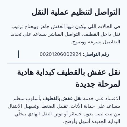
في
السعودية
التواصل لتنظيم عملية النقل
–
دليل
مرجعي
في الحالات اللي بيكون فيها العفش جاهز وبيحتاج ترتيب
شاملشركة
نقل داخل القطيف، التواصل المباشر بيساعد على تحديد
نقل
التفاصيل بسرعة ووضوح.
عفش
بالأحساءشركة
رقم التواصل:
00201206002924
نقل
عفش
بالجبيلشركة
نقل عفش بالقطيف كبداية هادية
نقل
عفش
لمرحلة جديدة
بالخبرشركة
نقل
عفش
الاعتماد على خدمة
نقل عفش بالقطيف
بأسلوب منظم
بالدمامشركة
بيساعد على حماية الأثاث، تقليل الضغط، وتسهيل الانتقال
نقل
من بيت لبيت بدون خسائر أو توتر. النقل الهادي بيخلّي
عفش
بالرياض
البداية الجديدة أسهل وأوضح.
شركة نقل