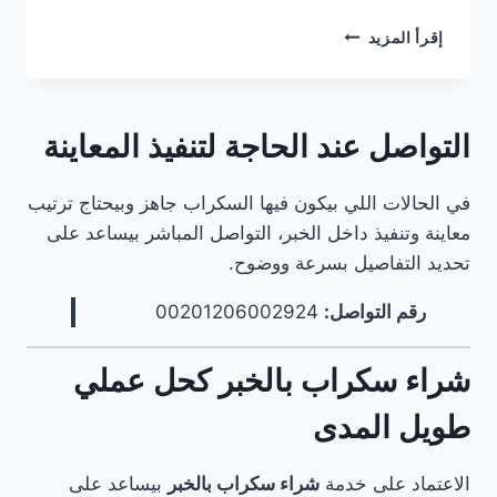
خدمات
إقرأ المزيد
شراء
السكراب
في
السعوديةشركة
التواصل عند الحاجة لتنفيذ المعاينة
شراء
سكراب
بالأحساءشركة
في الحالات اللي بيكون فيها السكراب جاهز وبيحتاج ترتيب
شراء
معاينة وتنفيذ داخل الخبر، التواصل المباشر بيساعد على
سكراب
تحديد التفاصيل بسرعة ووضوح.
بالجبيلشركة
شراء
رقم التواصل:
00201206002924
سكراب
بالخبرشركة
شراء
شراء سكراب بالخبر كحل عملي
سكراب
بالدمامشركة
طويل المدى
شراء
سكراب
بالرياض
الاعتماد على خدمة
شراء سكراب بالخبر
بيساعد على