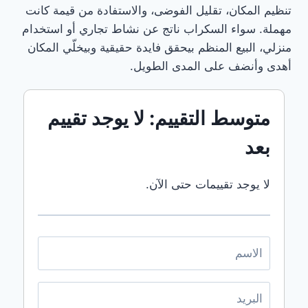
شركة شراء
تنظيم المكان، تقليل الفوضى، والاستفادة من قيمة كانت
سكراب
مهملة. سواء السكراب ناتج عن نشاط تجاري أو استخدام
بالطائفشركة
شراء
منزلي، البيع المنظم بيحقق فايدة حقيقية وبيخلّي المكان
سكراب
أهدى وأنضف على المدى الطويل.
بالقطيفشركة
شراء
سكراب
متوسط التقييم: لا يوجد تقييم
بالمدينة
المنورةشركة
بعد
شراء
سكراب
بجدةشركة
لا يوجد تقييمات حتى الآن.
شراء
سكراب بمكة
إظهار
المزيد
إخفاء
الوسوم