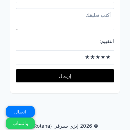
التقييم:
إرسال
اتصال
واتساب
© 2026 إيزي سيرفي {Rotana}